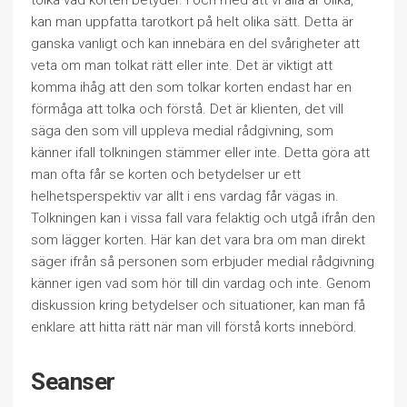
tolka vad korten betyder. I och med att vi alla är olika,
kan man uppfatta tarotkort på helt olika sätt. Detta är
ganska vanligt och kan innebära en del svårigheter att
veta om man tolkat rätt eller inte. Det är viktigt att
komma ihåg att den som tolkar korten endast har en
förmåga att tolka och förstå. Det är klienten, det vill
säga den som vill uppleva medial rådgivning, som
känner ifall tolkningen stämmer eller inte. Detta göra att
man ofta får se korten och betydelser ur ett
helhetsperspektiv var allt i ens vardag får vägas in.
Tolkningen kan i vissa fall vara felaktig och utgå ifrån den
som lägger korten. Här kan det vara bra om man direkt
säger ifrån så personen som erbjuder medial rådgivning
känner igen vad som hör till din vardag och inte. Genom
diskussion kring betydelser och situationer, kan man få
enklare att hitta rätt när man vill förstå korts innebörd.
Seanser