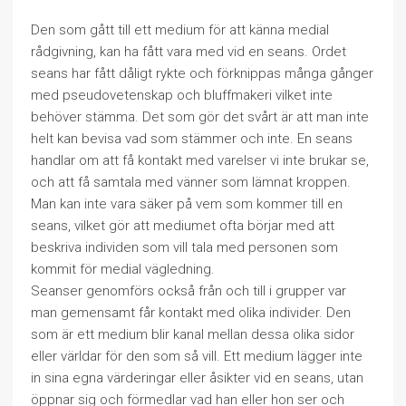
Den som gått till ett medium för att känna medial
rådgivning, kan ha fått vara med vid en seans. Ordet
seans har fått dåligt rykte och förknippas många gånger
med pseudovetenskap och bluffmakeri vilket inte
behöver stämma. Det som gör det svårt är att man inte
helt kan bevisa vad som stämmer och inte. En seans
handlar om att få kontakt med varelser vi inte brukar se,
och att få samtala med vänner som lämnat kroppen.
Man kan inte vara säker på vem som kommer till en
seans, vilket gör att mediumet ofta börjar med att
beskriva individen som vill tala med personen som
kommit för medial vägledning.
Seanser genomförs också från och till i grupper var
man gemensamt får kontakt med olika individer. Den
som är ett medium blir kanal mellan dessa olika sidor
eller världar för den som så vill. Ett medium lägger inte
in sina egna värderingar eller åsikter vid en seans, utan
öppnar sig och förmedlar vad han eller hon ser och