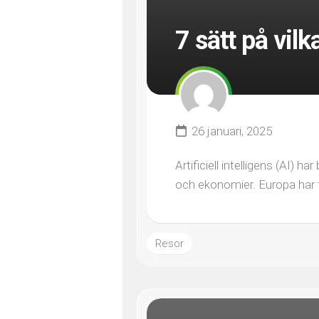
7 sätt på vil
26 januari, 2025
Artificiell intelligens (AI) 
och ekonomier. Europa har tag
Resor