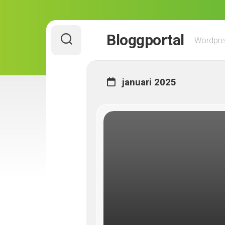
Skip
Bloggportal
to
Wordpre
content
januari 2025