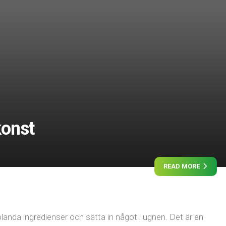
konst
READ MORE
landa ingredienser och sätta in något i ugnen. Det är en