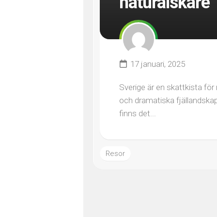
naturälskare
17 januari, 2025
Sverige är en skattkista för
och dramatiska fjällandskap.
finns det...
Resor