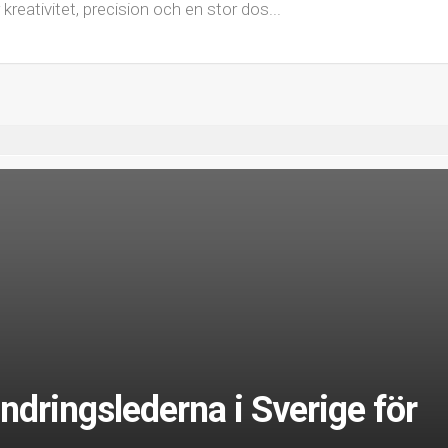
eativitet, precision och en stor dos...
ndringslederna i Sverige för