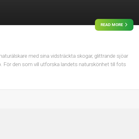
READ MORE
 naturälskare med sina vidsträckta skogar, glittrande sjöar
 För den som vill utforska landets naturskönhet till fots