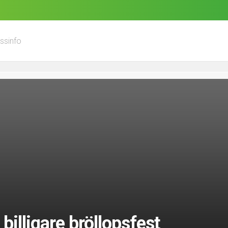
ssinfo
n billigare bröllopsfest