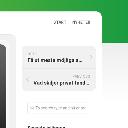
START
NYHETER
NEXT
Få ut mesta möjliga av dina tavelramar
PREVIOUS
Vad skiljer privat tandvård mot vård hos folktandvården?
Senaste inläggen