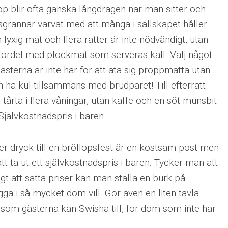
op blir ofta ganska långdragen när man sitter och
grannar varvat med att många i sällskapet håller
 lyxig mat och flera rätter är inte nödvändigt, utan
 fördel med plockmat som serveras kall. Välj något
gästerna är inte här för att äta sig proppmätta utan
h ha kul tillsammans med brudparet! Till efterrätt
tårta i flera våningar, utan kaffe och en söt munsbit
jälvkostnadspris i baren
er dryck till en bröllopsfest är en kostsam post men
 att ta ut ett självkostnadspris i baren. Tycker man att
igt att sätta priser kan man ställa en burk på
gga i så mycket dom vill. Gör även en liten tavla
om gästerna kan Swisha till, för dom som inte har