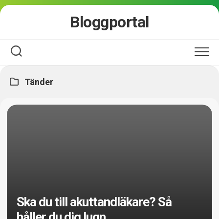
Skip
Bloggportal
to
content
Tänder
Ska du till akuttandläkare? Så
håller du dig lugn